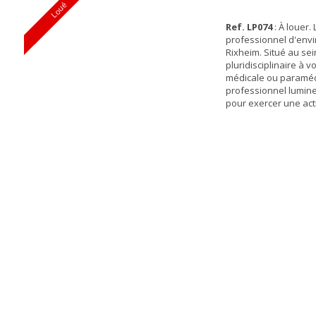
Loué
Ref. LP074
: À louer. 
professionnel d'env
Rixheim. Situé au sei
pluridisciplinaire à v
médicale ou paramédi
professionnel lumine
pour exercer une acti
Emplacement de choi
du centre ville de Ri
Bus et stationnement
immédiate. Rez-de-c
Climatisation et poin
...