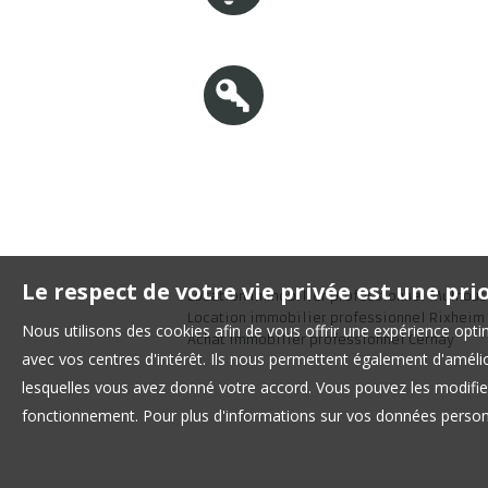
Alerte mail
Connexion
Propriétaire
Le respect de votre vie privée est une pri
Location immobilier professionnel Mulhou
Location immobilier professionnel Rixheim
Nous utilisons des cookies afin de vous offrir une expérience op
Achat immobilier professionnel Cernay
avec vos centres d'intérêt. Ils nous permettent également d'amélior
lesquelles vous avez donné votre accord. Vous pouvez les modifier
fonctionnement. Pour plus d'informations sur vos données personn