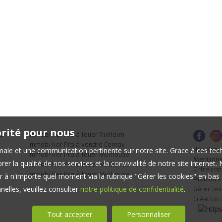
orité pour nous
se
Immobilier Pro à louer Rixheim
Immobilier Pro à vendre Cernay
timale et une communication pertinente sur notre site. Grace à ces 
Nos Hono
Immobilier Pro à louer Mulhouse
Mentions
er la qualité de nos services et la convivialité de notre site interne
Immobilier Pro à louer Mulhouse
Offre co
Immobilier Pro à louer Mulhouse
 à n'importe quel moment via la rubrique "Gérer les cookies" en bas d
Plan du s
elles, veuillez consulter
notre politique de confidentialité
.
Gérer le
Création 
Tout accepter
Personnaliser