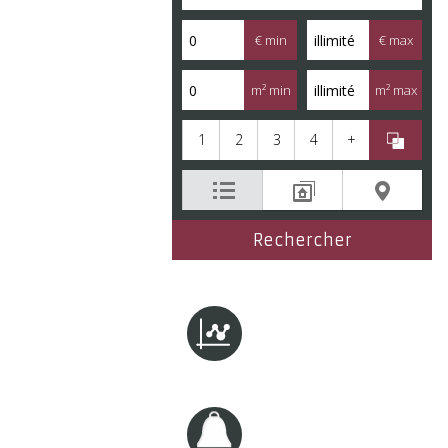
€ min
€ max
m² min
m² max
1
2
3
4
+
Estimation
de vos biens
Créer une