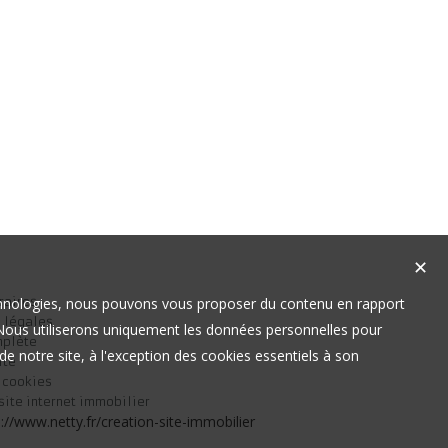
✕
technologies, nous pouvons vous proposer du contenu en rapport
raires
 légales
t. Nous utiliserons uniquement les données personnelles pour
mplète
e notre site, à l'exception des cookies essentiels à son
ite
s cookies
site internet immobilier