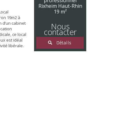
professionnel
Rixheim Haut-Rhin
19 m²
Local
iron 19m2 à
n d’un cabinet
Nous
ocation
contacter
cale, ce local
ux est idéal
Détails
vité libérale.
x : à deux pas
xheim. Arrêt de
 à proximité
haussée.
t d’eau dans le