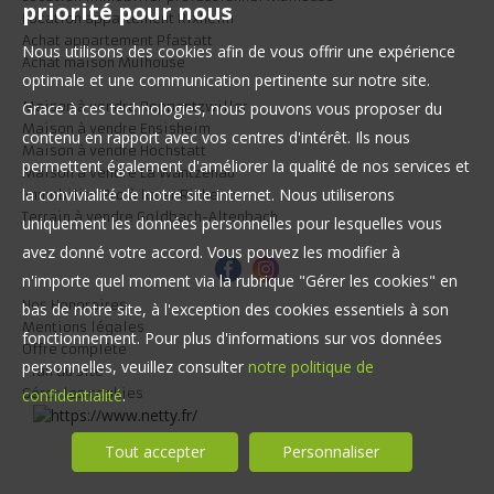
priorité pour nous
Location appartement Rixheim
Achat appartement Pfastatt
Nous utilisons des cookies afin de vous offrir une expérience
Achat maison Mulhouse
optimale et une communication pertinente sur notre site.
Maison à vendre Roppentzwiller
Grace à ces technologies, nous pouvons vous proposer du
Maison à vendre Ensisheim
contenu en rapport avec vos centres d'intérêt. Ils nous
Maison à vendre Hochstatt
permettent également d'améliorer la qualité de nos services et
Maison à vendre La Wantzenau
la convivialité de notre site internet. Nous utiliserons
Immobilier Pro à louer Rixheim
Terrain à vendre Goldbach-Altenbach
uniquement les données personnelles pour lesquelles vous
avez donné votre accord. Vous pouvez les modifier à
n'importe quel moment via la rubrique "Gérer les cookies" en
Nos Honoraires
bas de notre site, à l'exception des cookies essentiels à son
Mentions légales
fonctionnement. Pour plus d'informations sur vos données
Offre complète
personnelles, veuillez consulter
notre politique de
Plan du site
Gérer les cookies
confidentialité
.
Tout accepter
Personnaliser