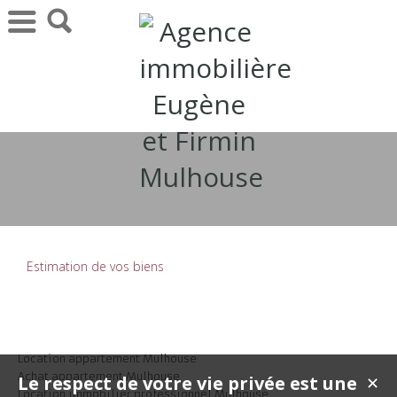
Estimation de vos biens
Location appartement Mulhouse
Achat appartement Mulhouse
Le respect de votre vie privée est une
✕
Location immobilier professionnel Mulhouse