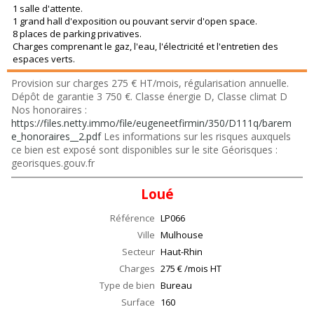
1 salle d'attente.
1 grand hall d'exposition ou pouvant servir d'open space.
8 places de parking privatives.
Charges comprenant le gaz, l'eau, l'électricité et l'entretien des
espaces verts.
Provision sur charges 275 € HT/mois, régularisation annuelle.
Dépôt de garantie 3 750 €. Classe énergie D, Classe climat D
Nos honoraires :
https://files.netty.immo/file/eugeneetfirmin/350/D111q/barem
e_honoraires__2.pdf
Les informations sur les risques auxquels
ce bien est exposé sont disponibles sur le site Géorisques :
georisques.gouv.fr
Loué
Référence
LP066
Ville
Mulhouse
Secteur
Haut-Rhin
Charges
275 € /mois HT
Type de bien
Bureau
Surface
160