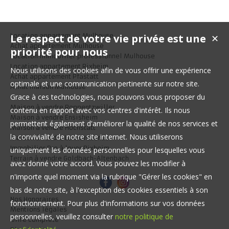
Le respect de votre vie privée est une
Location appartement Mulhouse
✕
Achat appartement Mulhouse
priorité pour nous
Location immobilier professionnel Mulhouse
Location appartement Rixheim
Nous utilisons des cookies afin de vous offrir une expérience
Achat appartement Pfastatt
optimale et une communication pertinente sur notre site.
Achat maison Mulhouse
Grace à ces technologies, nous pouvons vous proposer du
Maison à vendre Roppentzwiller
contenu en rapport avec vos centres d'intérêt. Ils nous
Maison à vendre Ensisheim
permettent également d'améliorer la qualité de nos services et
Maison à vendre Hochstatt
la convivialité de notre site internet. Nous utiliserons
Maison à vendre La Wantzenau
Immobilier Pro à louer Rixheim
uniquement les données personnelles pour lesquelles vous
Terrain à vendre Goldbach-Altenbach
avez donné votre accord. Vous pouvez les modifier à
n'importe quel moment via la rubrique "Gérer les cookies" en
bas de notre site, à l'exception des cookies essentiels à son
Nos Honoraires
fonctionnement. Pour plus d'informations sur vos données
Mentions légales
personnelles, veuillez consulter
notre politique de
Offre complète