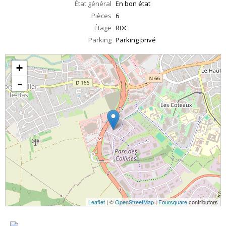
État général
En bon état
Pièces
6
Étage
RDC
Parking
Parking privé
+
-
Leaflet
| ©
OpenStreetMap
|
Foursquare
contributors