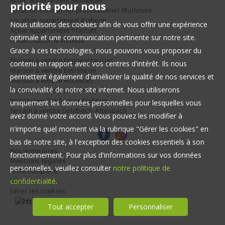
Achat appartement Mulhouse
priorité pour nous
Location immobilier professionnel Mulhouse
Location appartement Rixheim
Nous utilisons des cookies afin de vous offrir une expérience
Achat appartement Pfastatt
optimale et une communication pertinente sur notre site.
Achat maison Mulhouse
Grace à ces technologies, nous pouvons vous proposer du
Maison à vendre Roppentzwiller
contenu en rapport avec vos centres d'intérêt. Ils nous
Maison à vendre Ensisheim
permettent également d'améliorer la qualité de nos services et
Maison à vendre Hochstatt
la convivialité de notre site internet. Nous utiliserons
Maison à vendre La Wantzenau
Immobilier Pro à louer Rixheim
uniquement les données personnelles pour lesquelles vous
Terrain à vendre Goldbach-Altenbach
avez donné votre accord. Vous pouvez les modifier à
n'importe quel moment via la rubrique "Gérer les cookies" en
bas de notre site, à l'exception des cookies essentiels à son
Nos Honoraires
fonctionnement. Pour plus d'informations sur vos données
Mentions légales
personnelles, veuillez consulter
notre politique de
Offre complète
confidentialité
.
Plan du site
Gérer les cookies
Tout accepter
Personnaliser