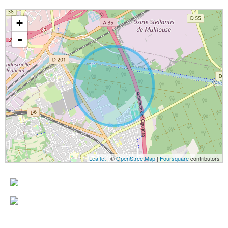
+
-
Leaflet
| ©
OpenStreetMap
|
Foursquare
contributors