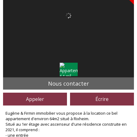
Nous contacter
Appeler
Écrire
Eugène & Firmin immobilier vous propose à la location ce bel
appartement d'environ 64m2 situé à Rixheim.
Situé au 1er étage avec ascenseur d'une résidence construite en
2021, il comprend :
- une entrée