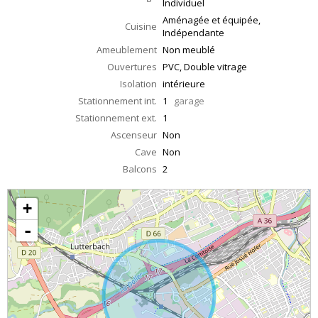
Individuel
Aménagée et équipée,
Cuisine
Indépendante
Ameublement
Non meublé
Ouvertures
PVC, Double vitrage
Isolation
intérieure
Stationnement int.
1
garage
Stationnement ext.
1
Ascenseur
Non
Cave
Non
Balcons
2
+
-