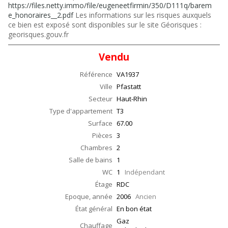
https://files.netty.immo/file/eugeneetfirmin/350/D111q/barem
e_honoraires__2.pdf
Les informations sur les risques auxquels
ce bien est exposé sont disponibles sur le site Géorisques :
georisques.gouv.fr
Vendu
Référence
VA1937
Ville
Pfastatt
Secteur
Haut-Rhin
Type d'appartement
T3
Surface
67.00
Pièces
3
Chambres
2
Salle de bains
1
WC
1
Indépendant
Étage
RDC
Epoque, année
2006
Ancien
État général
En bon état
Gaz
Chauffage