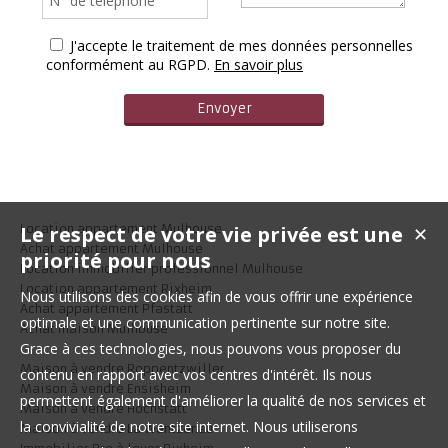
J'accepte le traitement de mes données personnelles
conformément au RGPD.
En savoir plus
Le respect de votre vie privée est une
Location appartement Mulhouse
✕
Achat appartement Mulhouse
priorité pour nous
Location immobilier professionnel Mulhouse
Location appartement Rixheim
Nous utilisons des cookies afin de vous offrir une expérience
Achat appartement Pfastatt
optimale et une communication pertinente sur notre site.
Achat maison Mulhouse
Grace à ces technologies, nous pouvons vous proposer du
Maison à vendre Roppentzwiller
contenu en rapport avec vos centres d'intérêt. Ils nous
Maison à vendre Ensisheim
permettent également d'améliorer la qualité de nos services et
Maison à vendre Hochstatt
la convivialité de notre site internet. Nous utiliserons
Maison à vendre La Wantzenau