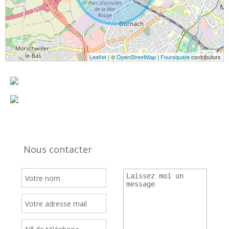
Leaflet
| ©
OpenStreetMap
|
Foursquare
contributors
Nous contacter