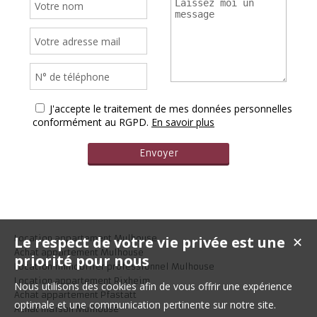
J'accepte le traitement de mes données personnelles
conformément au RGPD.
En savoir plus
Le respect de votre vie privée est une
Location appartement Mulhouse
✕
Achat appartement Mulhouse
priorité pour nous
Location immobilier professionnel Mulhouse
Location appartement Rixheim
Nous utilisons des cookies afin de vous offrir une expérience
Achat appartement Pfastatt
optimale et une communication pertinente sur notre site.
Achat maison Mulhouse