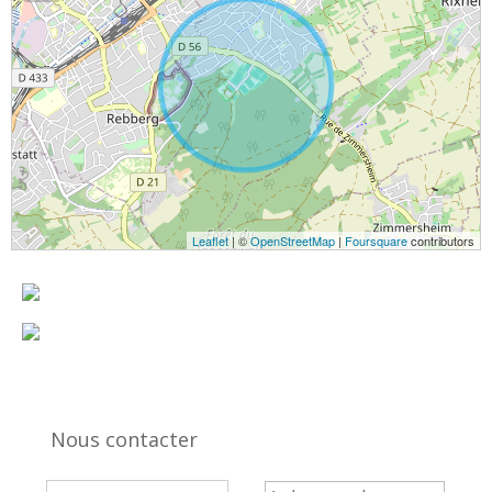
Leaflet
| ©
OpenStreetMap
|
Foursquare
contributors
Nous contacter