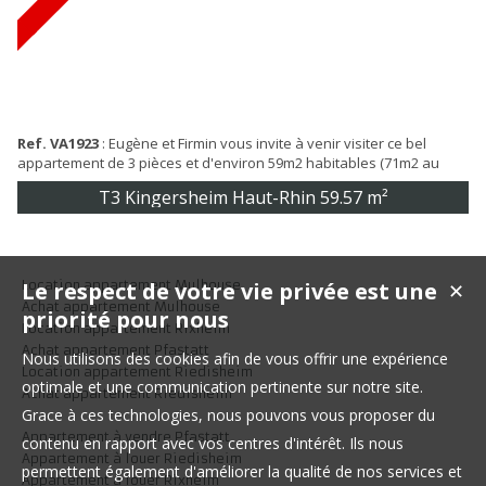
Ref. VA1923
: Eugène et Firmin vous invite à venir visiter ce bel
appartement de 3 pièces et d'environ 59m2 habitables (71m2 au
sol) situé à Kingersheim. Au 2ème étage d'une petite copropriété de
T3 Kingersheim Haut-Rhin
59.57 m²
9 appartements, vous serez séduit par son calme, son agencement
et sa luminosité. Vous y découvrirez une entrée desservant, un
séjour ouvert comprenant un salon/salle-à-manger et une cuisine
aménagée/équip...
Location appartement Mulhouse
Le respect de votre vie privée est une
✕
Achat appartement Mulhouse
priorité pour nous
Location appartement Rixheim
Achat appartement Pfastatt
Nous utilisons des cookies afin de vous offrir une expérience
Location appartement Riedisheim
optimale et une communication pertinente sur notre site.
Achat appartement Riedisheim
Grace à ces technologies, nous pouvons vous proposer du
Appartement à vendre Pfastatt
contenu en rapport avec vos centres d'intérêt. Ils nous
Appartement à louer Riedisheim
permettent également d'améliorer la qualité de nos services et
Appartement à louer Rixheim